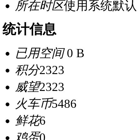
所在时区
使用系统默认
统计信息
已用空间
0 B
积分
2323
威望
2323
火车币
5486
鲜花
6
鸡蛋
0