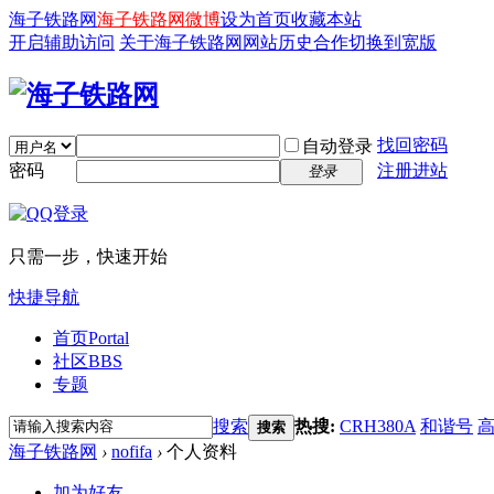
海子铁路网
海子铁路网微博
设为首页
收藏本站
开启辅助访问
关于海子铁路网
网站历史
合作
切换到宽版
找回密码
自动登录
密码
注册进站
登录
只需一步，快速开始
快捷导航
首页
Portal
社区
BBS
专题
搜索
热搜:
CRH380A
和谐号
搜索
海子铁路网
›
nofifa
›
个人资料
加为好友