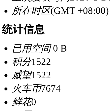
所在时区
(GMT +08:0
统计信息
已用空间
0 B
积分
1522
威望
1522
火车币
7674
鲜花
0