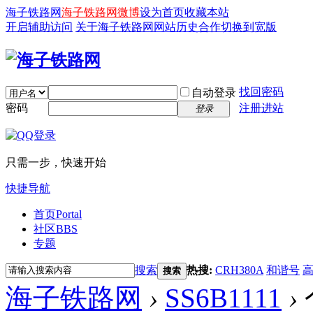
海子铁路网
海子铁路网微博
设为首页
收藏本站
开启辅助访问
关于海子铁路网
网站历史
合作
切换到宽版
找回密码
自动登录
密码
注册进站
登录
只需一步，快速开始
快捷导航
首页
Portal
社区
BBS
专题
搜索
热搜:
CRH380A
和谐号
搜索
海子铁路网
›
SS6B1111
›