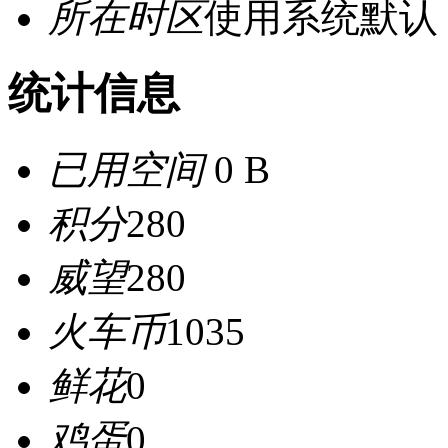
所在时区
使用系统默认
统计信息
已用空间
0 B
积分
280
威望
280
火车币
1035
鲜花
0
鸡蛋
0