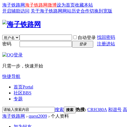
海子铁路网
海子铁路网微博
设为首页
收藏本站
开启辅助访问
关于海子铁路网
网站历史
合作
切换到宽版
找回密码
自动登录
密码
注册进站
登录
只需一步，快速开始
快捷导航
首页
Portal
社区
BBS
专题
搜索
热搜:
CRH380A
和谐号
搜索
海子铁路网
›
quest2009
›
个人资料
加为好友