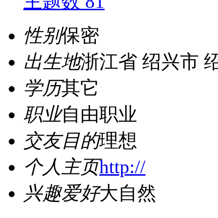
主题数 81
性别
保密
出生地
浙江省 绍兴市 
学历
其它
职业
自由职业
交友目的
理想
个人主页
http://
兴趣爱好
大自然