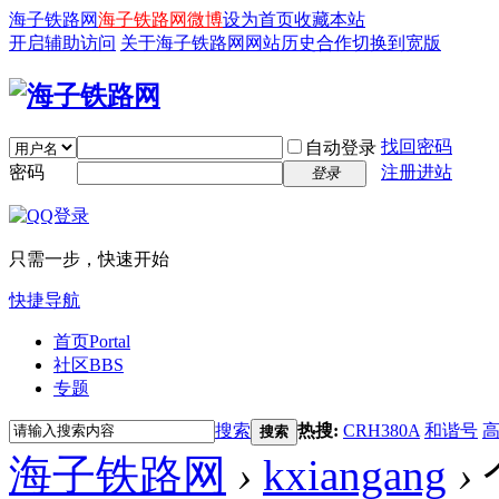
海子铁路网
海子铁路网微博
设为首页
收藏本站
开启辅助访问
关于海子铁路网
网站历史
合作
切换到宽版
找回密码
自动登录
密码
注册进站
登录
只需一步，快速开始
快捷导航
首页
Portal
社区
BBS
专题
搜索
热搜:
CRH380A
和谐号
搜索
海子铁路网
›
kxiangang
›