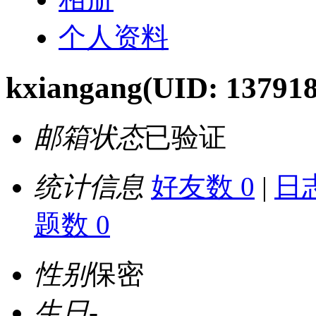
个人资料
kxiangang
(UID: 137918
邮箱状态
已验证
统计信息
好友数 0
|
日志
题数 0
性别
保密
生日
-