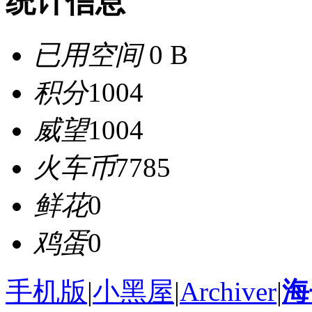
统计信息
已用空间
0 B
积分
1004
威望
1004
火车币
7785
鲜花
0
鸡蛋
0
手机版
|
小黑屋
|
Archiver
|
海