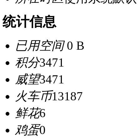
统计信息
已用空间
0 B
积分
3471
威望
3471
火车币
13187
鲜花
6
鸡蛋
0