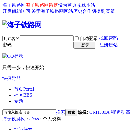
海子铁路网
海子铁路网微博
设为首页
收藏本站
开启辅助访问
关于海子铁路网
网站历史
合作
切换到宽版
找回密码
自动登录
密码
注册进站
登录
只需一步，快速开始
快捷导航
首页
Portal
社区
BBS
专题
搜索
热搜:
CRH380A
和谐号
搜索
海子铁路网
›
cfcys
›
个人资料
加为好友