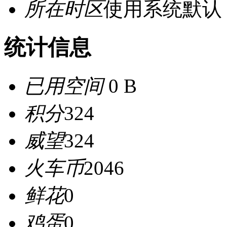
所在时区
使用系统默认
统计信息
已用空间
0 B
积分
324
威望
324
火车币
2046
鲜花
0
鸡蛋
0