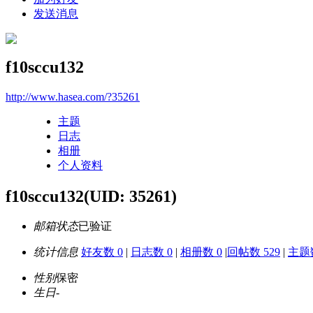
发送消息
f10sccu132
http://www.hasea.com/?35261
主题
日志
相册
个人资料
f10sccu132
(UID: 35261)
邮箱状态
已验证
统计信息
好友数 0
|
日志数 0
|
相册数 0
|
回帖数 529
|
主题数
性别
保密
生日
-