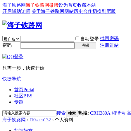
海子铁路网
海子铁路网微博
设为首页
收藏本站
开启辅助访问
关于海子铁路网
网站历史
合作
切换到宽版
找回密码
自动登录
密码
注册进站
登录
只需一步，快速开始
快捷导航
首页
Portal
社区
BBS
专题
搜索
热搜:
CRH380A
和谐号
搜索
海子铁路网
›
f10sccu132
›
个人资料
加为好友