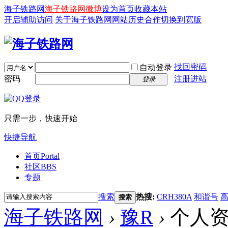
海子铁路网
海子铁路网微博
设为首页
收藏本站
开启辅助访问
关于海子铁路网
网站历史
合作
切换到宽版
找回密码
自动登录
密码
注册进站
登录
只需一步，快速开始
快捷导航
首页
Portal
社区
BBS
专题
搜索
热搜:
CRH380A
和谐号
搜索
海子铁路网
›
豫R
›
个人