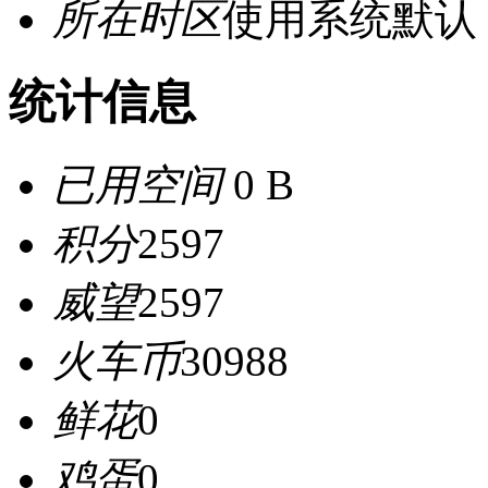
所在时区
使用系统默认
统计信息
已用空间
0 B
积分
2597
威望
2597
火车币
30988
鲜花
0
鸡蛋
0