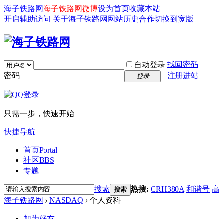
海子铁路网
海子铁路网微博
设为首页
收藏本站
开启辅助访问
关于海子铁路网
网站历史
合作
切换到宽版
找回密码
自动登录
密码
注册进站
登录
只需一步，快速开始
快捷导航
首页
Portal
社区
BBS
专题
搜索
热搜:
CRH380A
和谐号
搜索
海子铁路网
›
NASDAQ
›
个人资料
加为好友