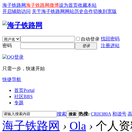
海子铁路网
海子铁路网微博
设为首页
收藏本站
开启辅助访问
关于海子铁路网
网站历史
合作
切换到宽版
找回密码
自动登录
密码
注册进站
登录
只需一步，快速开始
快捷导航
首页
Portal
社区
BBS
专题
搜索
热搜:
CRH380A
和谐号
搜索
海子铁路网
›
Ola
›
个人资