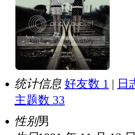
统计信息
好友数 1
|
日志
主题数 33
性别
男