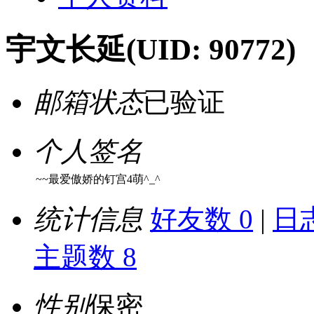
宇文长延
(UID: 90772)
邮箱状态
已验证
个人签名
~~最爱傲娇的钉宫4萌^_^
统计信息
好友数 0
|
日志
主题数 8
性别
保密