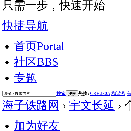
只需一步，快速开始
快捷导航
首页
Portal
社区
BBS
专题
搜索
热搜:
CRH380A
和谐号
搜索
海子铁路网
›
宇文长延
›
加为好友