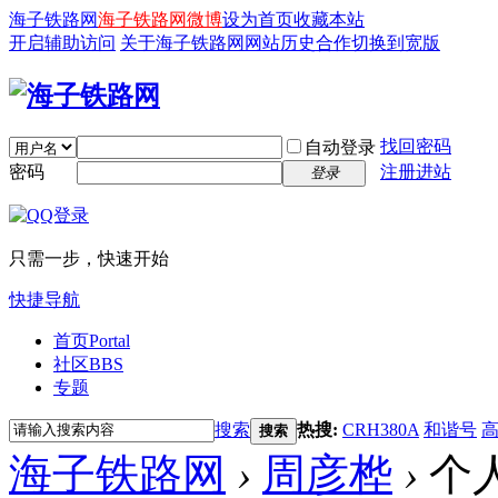
海子铁路网
海子铁路网微博
设为首页
收藏本站
开启辅助访问
关于海子铁路网
网站历史
合作
切换到宽版
找回密码
自动登录
密码
注册进站
登录
只需一步，快速开始
快捷导航
首页
Portal
社区
BBS
专题
搜索
热搜:
CRH380A
和谐号
搜索
海子铁路网
›
周彦桦
›
个