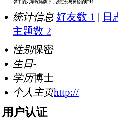
梦中的列车蜿蜒前行，驶过爱与神秘的旷野
统计信息
好友数 1
|
日志
主题数 2
性别
保密
生日
-
学历
博士
个人主页
http://
用户认证