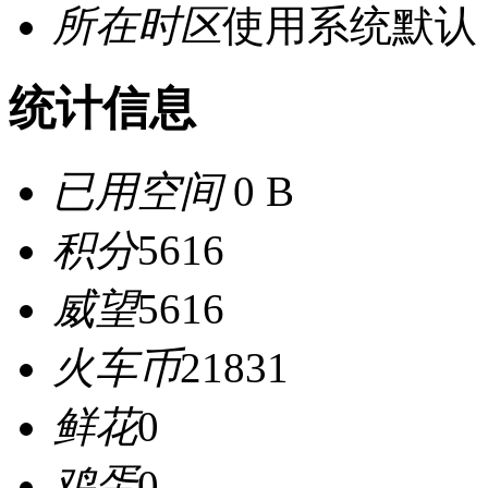
所在时区
使用系统默认
统计信息
已用空间
0 B
积分
5616
威望
5616
火车币
21831
鲜花
0
鸡蛋
0