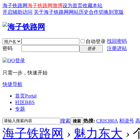
海子铁路网
海子铁路网微博
设为首页
收藏本站
开启辅助访问
关于海子铁路网
网站历史
合作
切换到宽版
找回密码
自动登录
密码
注册进站
登录
只需一步，快速开始
快捷导航
首页
Portal
社区
BBS
专题
搜索
热搜:
CRH380A
和谐号
搜索
海子铁路网
›
魅力东大
›